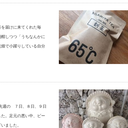
茶を届けに来てくれた毎
脱帽しつつ「うちなんかに
花畑で小躍りしている自分
先週の ７日、８日、９日
した。足元の悪い中、ビー
ざいました。