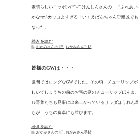
素晴らしいニッポン(*'▽')けんしんさんの 『ふれあ
かな^m^カッコよすぎる！いくえばあちゃん♡親戚で
なった。
続きを読む
おかみさんの1日
,
おかみさん手帖
皆様のGWは・・・
世間ではロングなGWでした。その頃 チューリップ
しいでしょうちの前のお宅の庭のチューリップほんま
♪♪野菜たちも見事に出来上がっているサラダほうれん
ちが うちの食卓にも並びます。
続きを読む
おかみさんの1日
,
おかみさん手帖