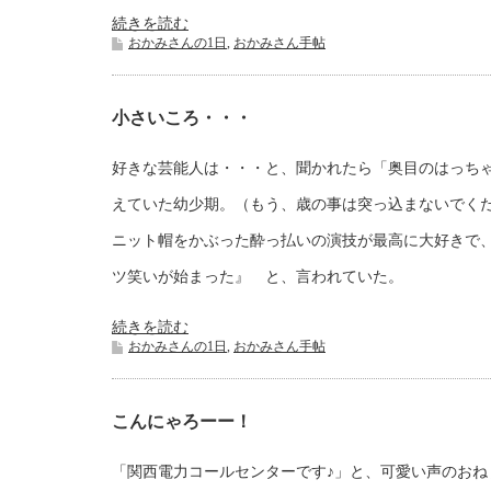
続きを読む
おかみさんの1日
,
おかみさん手帖
小さいころ・・・
好きな芸能人は・・・と、聞かれたら「奥目のはっち
えていた幼少期。（もう、歳の事は突っ込まないでく
ニット帽をかぶった酔っ払いの演技が最高に大好きで
ツ笑いが始まった』 と、言われていた。
続きを読む
おかみさんの1日
,
おかみさん手帖
こんにゃろーー！
「関西電力コールセンターです♪」と、可愛い声のおね