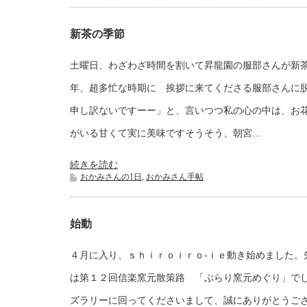
新茶の季節
土曜日、わざわざ時間を割いて昇龍園の服部さんが新
年、超多忙な時期に 挨拶に来てくださる服部さんに
申し訳ないですーー」と、言いつつ私の心の中は、お
がいる甘くて実に美味ですそうそう、朝宮...
続きを読む
おかみさんの1日
,
おかみさん手帖
始動
４月に入り、ｓｈｉｒｏｉｒｏ-ｉｅ動き始めました。
は第１２回信楽窯元散策路 「ぶらり窯元めぐり」で
ズラリーに回ってくださいまして、誠にありがとうご