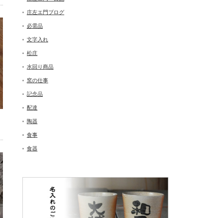
庄左エ門ブログ
必需品
文字入れ
松庄
水回り商品
窯の仕事
記念品
配達
陶器
食事
食器