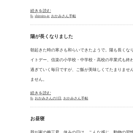
続きを読む
shiroiro-ie
,
おかみさん手帖
陽が長くなりました
朝起きた時の寒さも和らいできたようで。陽も長くな
イトデー、信楽の小学校・中学校・高校の卒業式も終
過ぎていく毎日ですが、ご飯が美味しくてたまりませ
ません。
続きを読む
おかみさんの1日
,
おかみさん手帖
お昼寝
我が家の梅三君。休みの日は こんな感じ。動物の習