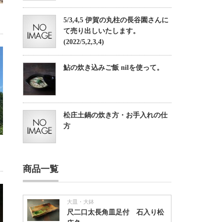
5/3,4,5 伊賀の丸柱の長谷園さんに
て売り出しいたします。
(2022/5,2,3,4)
鮎の炊き込みご飯 nilを使って。
松庄土鍋の炊き方・お手入れの仕
方
商品一覧
大皿・大鉢
尺二口太長角皿足付 石入り松