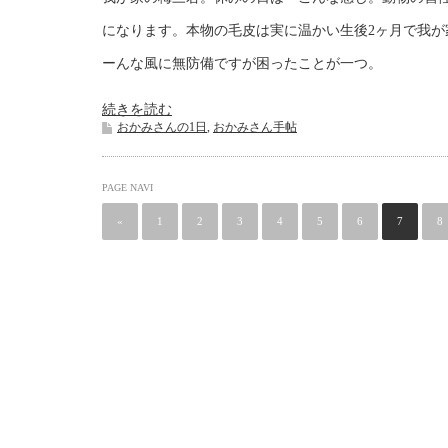
になります。本物の毛皮は実に温かい生後2ヶ月で我が
ーんな風に無防備ですが困ったことが一つ。
続きを読む
おかみさんの1日
,
おかみさん手帖
PAGE NAVI
«
1
2
3
4
5
6
7
8