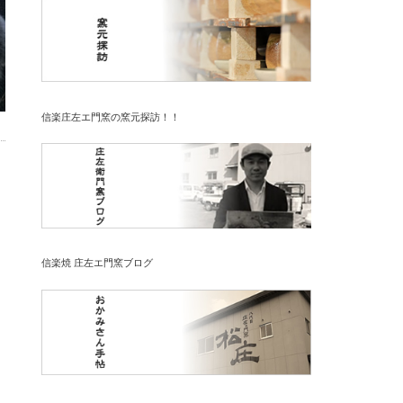
信楽庄左エ門窯の窯元探訪！！
信楽焼 庄左エ門窯ブログ