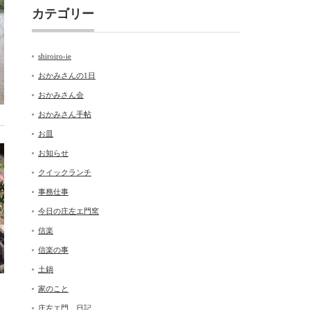
カテゴリー
shiroiro-ie
おかみさんの1日
おかみさん会
おかみさん手帖
お皿
お知らせ
クイックランチ
事務仕事
今日の庄左エ門窯
信楽
信楽の事
土鍋
家のこと
庄左エ門 日記