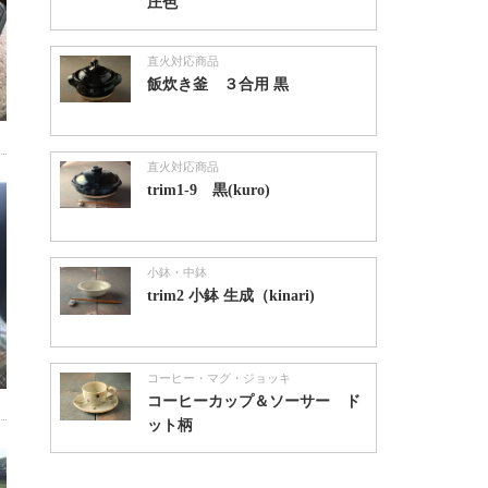
庄色
直火対応商品
飯炊き釜 ３合用 黒
直火対応商品
trim1-9 黒(kuro)
小鉢・中鉢
trim2 小鉢 生成（kinari)
コーヒー・マグ・ジョッキ
コーヒーカップ＆ソーサー ド
ット柄