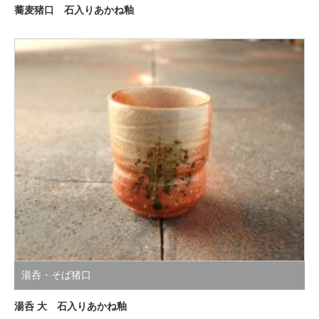
蕎麦猪口 石入りあかね釉
湯呑・そば猪口
湯呑 大 石入りあかね釉