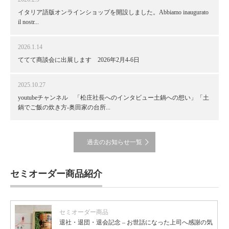
イタリア語版オンラインショップを開設しました。Abbiamo inaugurato
il nostr...
2026.1.14
ててて商談会に出展します 2026年2月4-6日
2025.10.27
youtubeチャンネル 「松庄社長へのインタビュー土鍋への想い」「土
鍋でご飯の炊き方-奥田家の台所...
過去のお知らせ一覧
セミオーダー商品紹介
セミオーダー商品
退社・退団・退会記念 – お世話になった上司へ感謝の気