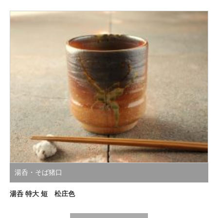
湯呑・そば猪口
湯呑 特大 短 松庄色