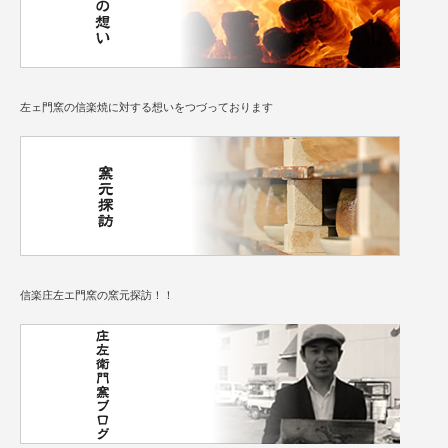
左ェ門窯の信楽焼に対する想いをつづっております
信楽庄左エ門窯の窯元探訪！！