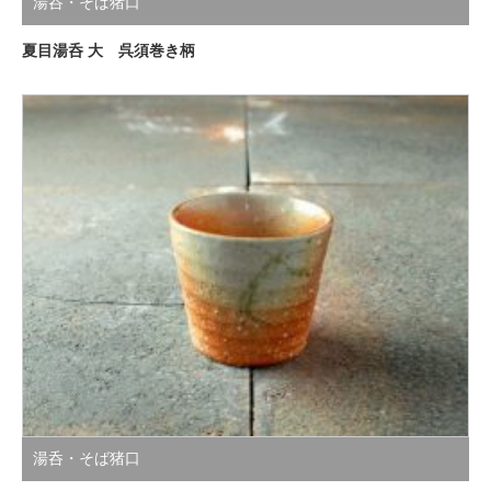
湯呑・そば猪口
夏目湯呑 大 呉須巻き柄
湯呑・そば猪口