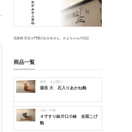
信楽焼 庄左エ門窯のおかみさん、かよちゃんの日記
商品一覧
湯呑・そば猪口
湯呑 大 石入りあかね釉
小鉢・中鉢
４寸すり鉢片口小鉢 全面こげ
釉