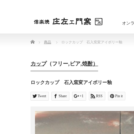
オン
Home
商品
ロックカップ 石入窯変アイボリー釉
カップ（フリー,ビア,焼酎）
ロックカップ 石入窯変アイボリー釉
Tweet
Share
+1
RSS
Pin it