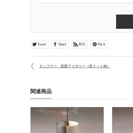
Tweet
Share
RSS
Pin it
タンブラー 窯変アイボリー（茶ドット柄）
関連商品