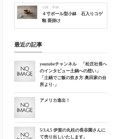
小鉢・中鉢
４寸ボール型小鉢 石入りコゲ
釉 斑掛け
最近の記事
youtubeチャンネル 「松庄社長へ
のインタビュー土鍋への想い」
「土鍋でご飯の炊き方-奥田家の台
所より-」
アメリカ進出！
5/3,4,5 伊賀の丸柱の長谷園さんに
て売り出しいたします。