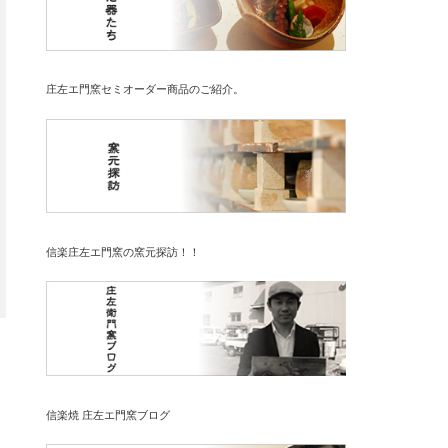
庄左エ門窯セミオーダー商品のご紹介。
信楽庄左エ門窯の窯元探訪！！
信楽焼 庄左エ門窯ブログ