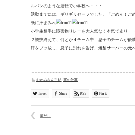
ルパンのような運転で小学校へ・・・
活動までには、ギリギリセーフでした。「ごめん！ご
既に汗まみれ
小学生相手に障害物リレーを大人気なく本気で走り・
２競技終えて、何とか４チーム中 息子のチームが優
汗をブツ放し、息子に別れを告げ、焼酎サーバーの
おかみさん手帖
,
窯の仕事
Tweet
Share
RSS
Pin it
窯だし