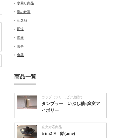
水回り商品
窯の仕事
記念品
配達
陶器
食事
食器
商品一覧
カップ（フリー,ビア,焼酎）
タンブラー いぶし釉×窯変ア
イボリー
直火対応商品
trim2-9 飴(ame)