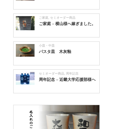
ご家庭
,
セミオーダー商品
ご家庭 – 横山様へ嫁ぎました。
小皿・中皿
パスタ皿 木灰釉
セミオーダー商品
,
周年記念
周年記念 – 近畿大学応援部様へ