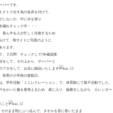
ーバーです。
トクトク出す為の金具を付けて、
がしないか、中に水を張り
水漏れチェック中・・・
、真ん中を人が忙しく往復するため
あけて、両サイドに写真のように
あります。
て、２日間 チェックしてOK確認後
栓をして、その上から サーバーと
のフタをして、お店に納品いたします
、長男の小学校の参観日。
は、学年活動「ミニレクレーション」で、体育館にて親子活動でした。
汗をかいた服を着替えるため 家に入り、歯磨きしながら カレンダー
のこと
 そのまま鞄にぶっ込んで、タオルを首に巻いたまま