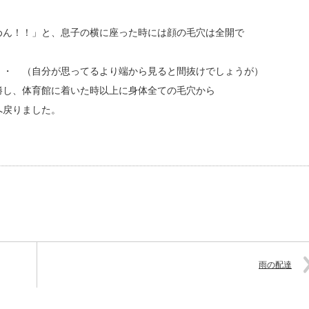
めん！！」と、息子の横に座った時には顔の毛穴は全開で
・・ （自分が思ってるより端から見ると間抜けでしょうが）
勝し、体育館に着いた時以上に身体全ての毛穴から
元へ戻りました。
雨の配達