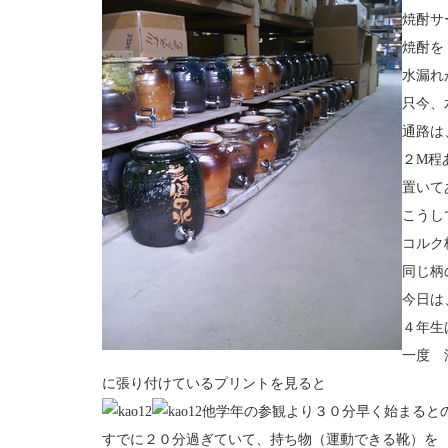
焼酎サ
焼酎を
水漏れ
只今、
通路は
２M程
置いて
こうし
コルク
同じ柄
今日は
４年生
一度 
に張り付けているプリントを見ると
他学年の参観より３０分早く始まると
すでに２０分過ぎていて、持ち物（運動できる靴）を