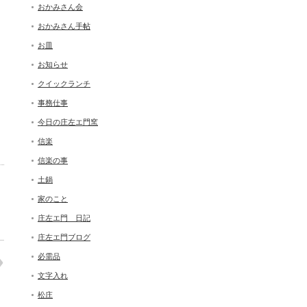
おかみさん会
おかみさん手帖
お皿
お知らせ
クイックランチ
事務仕事
今日の庄左エ門窯
信楽
信楽の事
土鍋
家のこと
庄左エ門 日記
庄左エ門ブログ
必需品
文字入れ
松庄