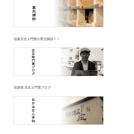
信楽庄左エ門窯の窯元探訪！！
信楽焼 庄左エ門窯ブログ