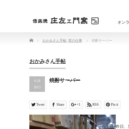
オン
Home
おかみさん手帖
,
窯の仕事
焼酎サーバー
おかみさん手帖
焼酎サーバー
6.18
2013
Tweet
Share
+1
RSS
Pin it
昨日、