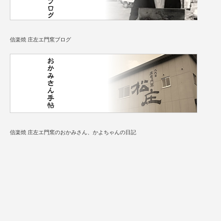
信楽焼 庄左エ門窯ブログ
信楽焼 庄左エ門窯のおかみさん、かよちゃんの日記