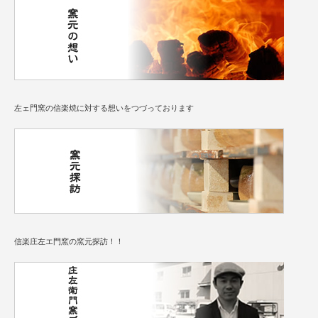
左ェ門窯の信楽焼に対する想いをつづっております
信楽庄左エ門窯の窯元探訪！！