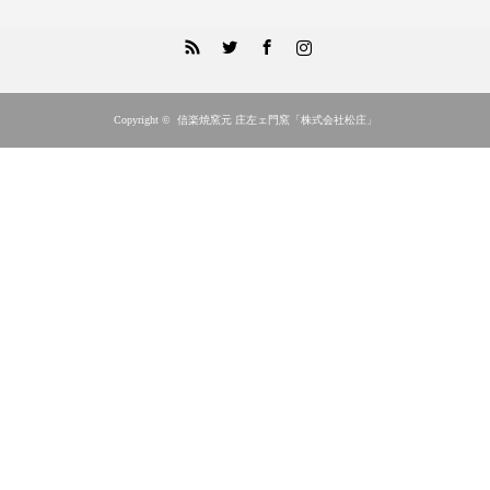
RSS
Twitter
Facebook
Instagram
Copyright ©
信楽焼窯元 庄左ェ門窯「株式会社松庄」