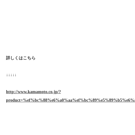
詳しくはこちら
↓↓↓↓↓
http://www.kamamoto.co.jp/?
product=%ef%bc%88%e6%a0%aa%ef%bc%89%e5%89%b5%e6