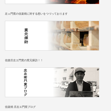
左ェ門窯の信楽焼に対する想いをつづっております
信楽庄左エ門窯の窯元探訪！！
信楽焼 庄左エ門窯ブログ