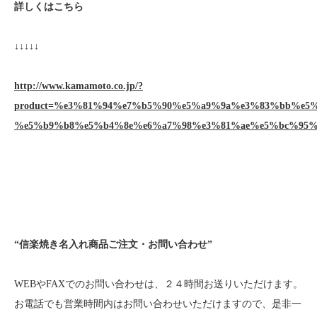
詳しくはこちら
↓↓↓↓↓
http://www.kamamoto.co.jp/?
product=%e3%81%94%e7%b5%90%e5%a9%9a%e3%83%bb%e5
%e5%b9%b8%e5%b4%8e%e6%a7%98%e3%81%ae%e5%bc%95%
“信楽焼き名入れ商品ご注文・お問い合わせ”
WEBやFAXでのお問い合わせは、２４時間お送りいただけます。
お電話でも営業時間内はお問い合わせいただけますので、是非一