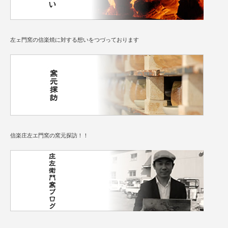
左ェ門窯の信楽焼に対する想いをつづっております
信楽庄左エ門窯の窯元探訪！！