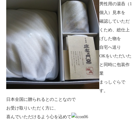
男性用の湯呑（1
個入）見本を
確認していただ
くため、総仕上
げした物を
自宅へ送り
OKをいただいた
と同時に包装作
業
まっしぐらで
す。
日本全国に贈られるとのことなので
お受け取りいただく方に、
喜んでいただけるよう心を込めて