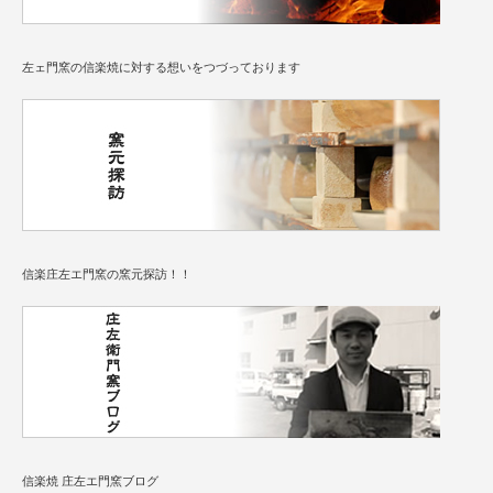
左ェ門窯の信楽焼に対する想いをつづっております
信楽庄左エ門窯の窯元探訪！！
信楽焼 庄左エ門窯ブログ