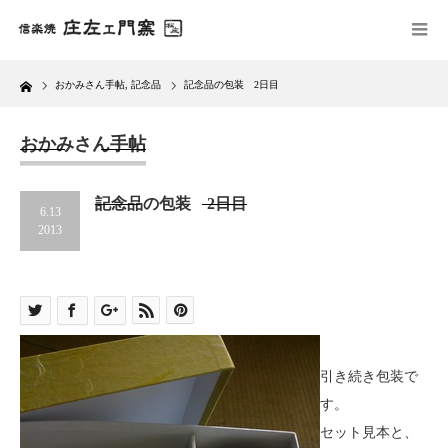
Home
おかみさん手帖
,
記念品
記念品の包装 2日目
おかみさん手帖
記念品の包装 2日目
6.13
2013
引き続き包装で
す。
セット見本と、