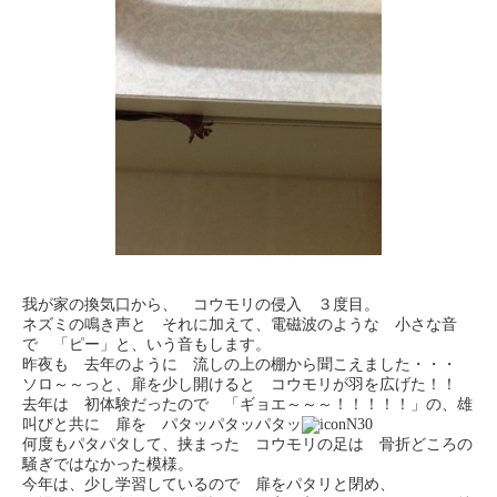
我が家の換気口から、 コウモリの侵入 ３度目。
ネズミの鳴き声と それに加えて、電磁波のような 小さな音
で 「ピー」と、いう音もします。
昨夜も 去年のように 流しの上の棚から聞こえました・・・
ソロ～～っと、扉を少し開けると コウモリが羽を広げた！！
去年は 初体験だったので 「ギョエ～～～！！！！！」の、雄
叫びと共に 扉を パタッパタッパタッ
何度もパタパタして、挟まった コウモリの足は 骨折どころの
騒ぎではなかった模様。
今年は、少し学習しているので 扉をパタリと閉め、