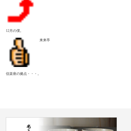
12月の僕。
来来亭
信楽座の拠点・・・。