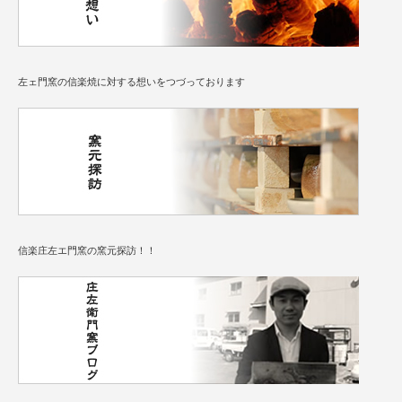
左ェ門窯の信楽焼に対する想いをつづっております
信楽庄左エ門窯の窯元探訪！！