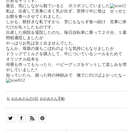
があるそうです。
最近、気にしながら観ていると ポコポコしていました
私は、出産して見事に全く乳が出ず、里帰り中に母は せっせと
お餅を食べさせてくれました。
しかも、餅好きな私ですから 苦にもならず食べ続け 見事に体
だけが丸々したものです。
出産した病院を退院したのち、毎日自転車に乗って２０分、１週
間程通院しましたが
やっぱりお乳は全く出ませんでした。
なんか、母親の落ちこぼれのような気持にもなりましたが
ドラッグでミルクを購入して、中についているシールをためて
オリジナル絵本を
何冊も作ってもらったり、ベビーグッズをゲットして楽しみを増
やしていました?
知っていたら、困った時の神頼みで 撫でに行けばよかったな～
おかみさんの1日
,
おかみさん手帖