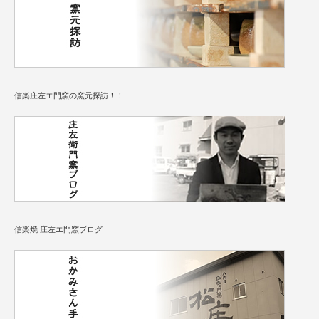
信楽庄左エ門窯の窯元探訪！！
信楽焼 庄左エ門窯ブログ