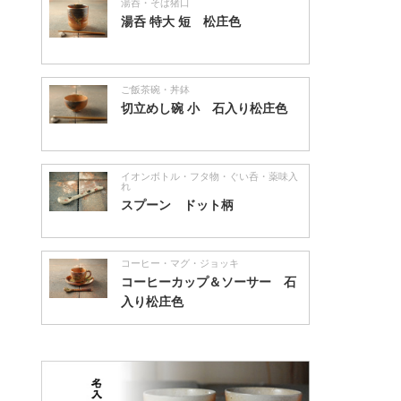
湯呑・そば猪口
湯呑 特大 短 松庄色
ご飯茶碗・丼鉢
切立めし碗 小 石入り松庄色
イオンボトル・フタ物・ぐい呑・薬味入
れ
スプーン ドット柄
コーヒー・マグ・ジョッキ
コーヒーカップ＆ソーサー 石
入り松庄色