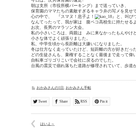
今日は、次男保育園の遠足?
朝は支所（市役所横パーキング）まで送っていき、
保育園のママたちの素敵すぎるキャラ弁の写メを見せ
心の中で、 『スマヌ！息子よ！
』と、叫び
なんてったって、我が家は 腹ペコ高校生に持たせる
お次、長男のマラソン大会。
私の小さいころは、両親は みに来なかったもんやけ
小さな体でよく頑張りました。
私、中学生頃から長距離は大嫌いになりました。
冬は仕方なく走っていたけど、短距離の方が好きだっ
どの生徒さんも、棄権することなく最後まで走って偉
自転車ゴリゴリこいで会社に戻るのでした。
台風の震災で崩れ落ちた道路が修理されていて、歩道
おかみさんの1日
,
おかみさん手帖
Tweet
Share
RSS
Pin it
はいよ～