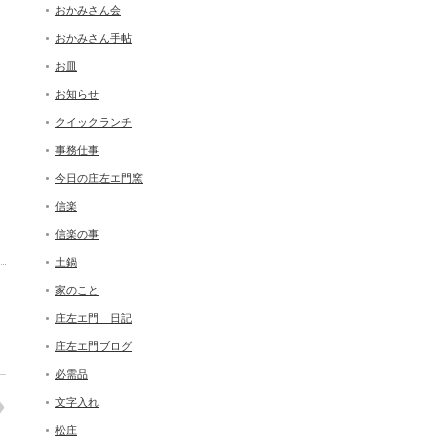
おかみさん会
おかみさん手帖
お皿
お知らせ
クイックランチ
事務仕事
今日の庄左エ門窯
信楽
信楽の事
土鍋
家のこと
庄左エ門 日記
庄左エ門ブログ
必需品
文字入れ
松庄