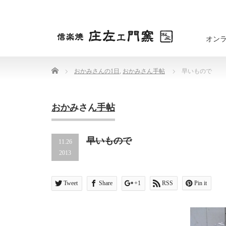
オン
Home
おかみさんの1日
,
おかみさん手帖
早いもので
おかみさん手帖
早いもので
11.26
2013
Tweet
Share
+1
RSS
Pin it