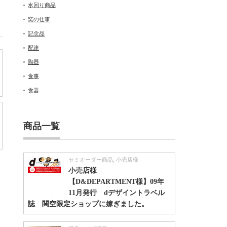
水回り商品
窯の仕事
記念品
配達
陶器
食事
食器
商品一覧
セミオーダー商品
,
小売店様
小売店様 –
【D&DEPARTMENT様】09年
11月発行 dデザイントラベル
誌 関空限定ショップに嫁ぎました。