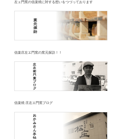
左ェ門窯の信楽焼に対する想いをつづっております
信楽庄左エ門窯の窯元探訪！！
信楽焼 庄左エ門窯ブログ