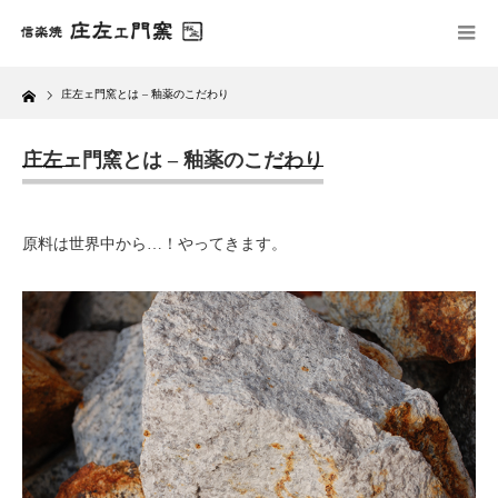
Home
庄左ェ門窯とは – 釉薬のこだわり
庄左ェ門窯とは – 釉薬のこだわり
原料は世界中から…！やってきます。