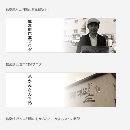
信楽庄左エ門窯の窯元探訪！！
信楽焼 庄左エ門窯ブログ
信楽焼 庄左エ門窯のおかみさん、かよちゃんの日記