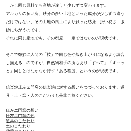
しかし同じ原料でも産地が違うと少しずつ変わります。
アルカリの多い所、鉄分の多い土地といった成分が少しずつ違う
だけではない、その土地の風土により触った感覚、扱い易さ…微
妙にちがうのです。
それに同じ産地でも、その都度、一定ではないのが現状です。
そこで微妙に人間の「技」で同じ色や焼き上がりになるよう調合
し揃える…のですが、自然物相手の所もあり「すべて」「ず～っ
と」同じとはなかなか行ず「ある程度」というのが現状です。
信楽焼庄左ェ門窯の信楽焼に対する想いをつづっております。道
具・土・窯・人のこだわりも是非ご覧ください。
庄左エ門窯の想い
庄左エ門窯の色
道具のこだわり
土のこだわり