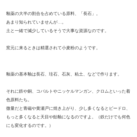
釉薬の大半の割合を占めている原料、「長石」。
あまり知られていませんが…。
土と一緒で減少しているそうで大事な資源なのです。
窯元に来るときは精選されて小麦粉のようです。
釉薬の基本釉は長石、珪石、石灰、粘土、などで作ります。
それに鉄や銅、コバルトやニッケルマンガン、クロムといった着
色原料たち。
微量だと青磁や黄瀬戸に焼き上がり、少し多くなるとビードロ、
もっと多くなると天目や飴釉になるのですよ。（鉄だけでも何色
にも変化するのです。）