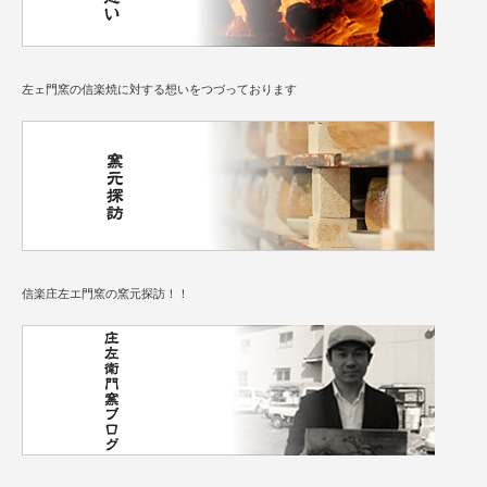
左ェ門窯の信楽焼に対する想いをつづっております
信楽庄左エ門窯の窯元探訪！！