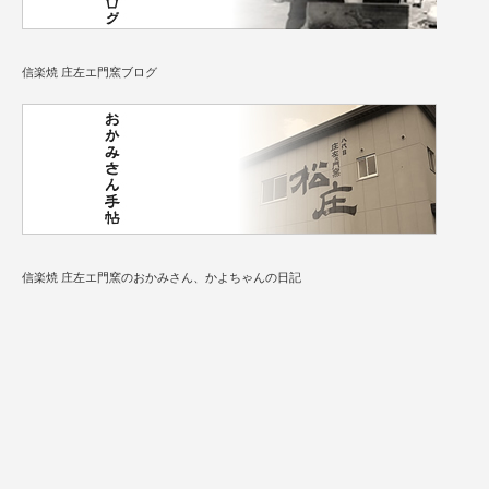
信楽焼 庄左エ門窯ブログ
信楽焼 庄左エ門窯のおかみさん、かよちゃんの日記