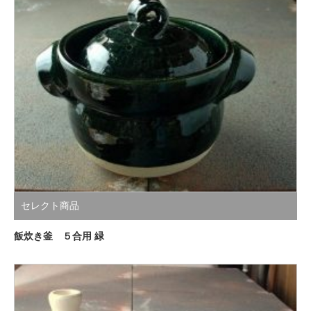
セレクト商品
飯炊き釜 ５合用 緑