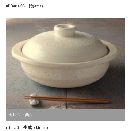
nil/mus-08 飴(ame)
セレクト商品
trim2-9 生成（kinari)