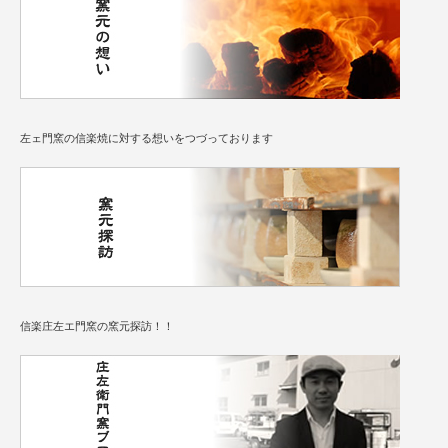
左ェ門窯の信楽焼に対する想いをつづっております
信楽庄左エ門窯の窯元探訪！！