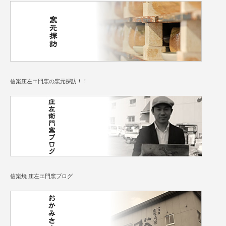
信楽庄左エ門窯の窯元探訪！！
信楽焼 庄左エ門窯ブログ