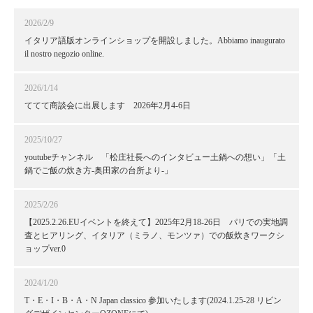
2026/2/9
イタリア語版オンラインショップを開設しました。Abbiamo inaugurato
il nostro negozio online.
2026/1/14
ててて商談会に出展します 2026年2月4-6日
2025/10/27
youtubeチャンネル 「松庄社長へのインタビュー土鍋への想い」「土
鍋でご飯の炊き方-奥田家の台所より-」
2025/2/26
【2025.2.26.EUイベントを終えて】2025年2月18-26日 パリでの実地調
査とヒアリング、イタリア（ミラノ、モンツァ）での飯炊きワークシ
ョップver.0
2024/1/20
T・E・I・B・A・N Japan classico 参加いたします(2024.1.25-28 リビン