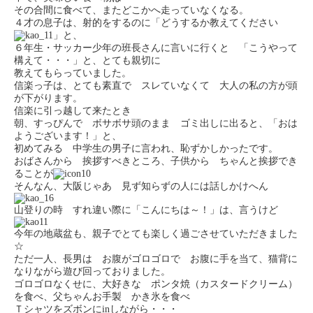
その合間に食べて、またどこかへ走っていなくなる。
４才の息子は、射的をするのに「どうするか教えてください
」と、
６年生・サッカー少年の班長さんに言いに行くと 「こうやって
構えて・・・」と、とても親切に
教えてもらっていました。
信楽っ子は、とても素直で スレていなくて 大人の私の方が頭
が下がります。
信楽に引っ越して来たとき
朝、すっぴんで ボサボサ頭のまま ゴミ出しに出ると、「おは
ようございます！」と、
初めてみる 中学生の男子に言われ、恥ずかしかったです。
おばさんから 挨拶すべきところ、子供から ちゃんと挨拶でき
ることが
そんなん、大阪じゃあ 見ず知らずの人には話しかけへん
山登りの時 すれ違い際に「こんにちは～！」は、言うけど
今年の地蔵盆も、親子でとても楽しく過ごさせていただきました
☆
ただ一人、長男は お腹がゴロゴロで お腹に手を当て、猫背に
なりながら遊び回っておりました。
ゴロゴロなくせに、大好きな ポンタ焼（カスタードクリーム）
を食べ、父ちゃんお手製 かき氷を食べ
Ｔシャツをズボンにinしながら・・・