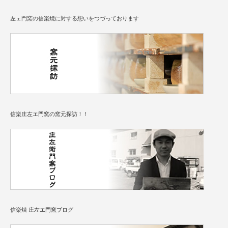
左ェ門窯の信楽焼に対する想いをつづっております
信楽庄左エ門窯の窯元探訪！！
信楽焼 庄左エ門窯ブログ