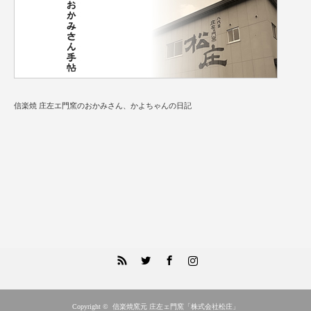
信楽焼 庄左エ門窯のおかみさん、かよちゃんの日記
RSS
Twitter
Facebook
Instagram
Copyright ©
信楽焼窯元 庄左ェ門窯「株式会社松庄」