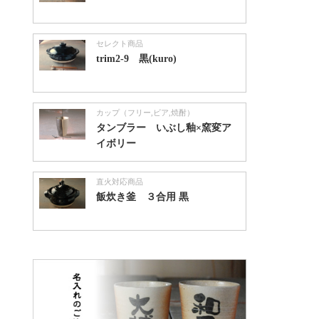
セレクト商品
trim2-9 黒(kuro)
カップ（フリー,ビア,焼酎）
タンブラー いぶし釉×窯変ア
イボリー
直火対応商品
飯炊き釜 ３合用 黒