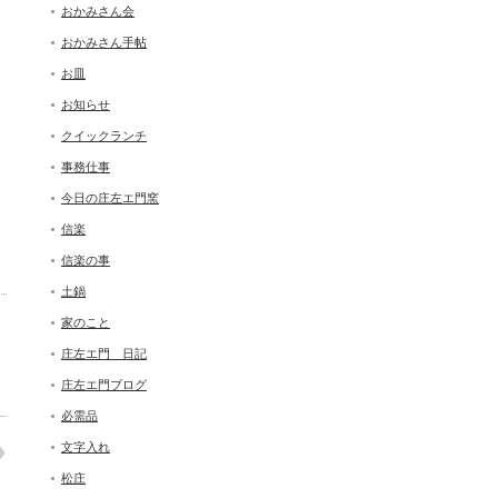
おかみさん会
おかみさん手帖
お皿
お知らせ
クイックランチ
事務仕事
今日の庄左エ門窯
信楽
信楽の事
土鍋
家のこと
庄左エ門 日記
庄左エ門ブログ
必需品
文字入れ
松庄