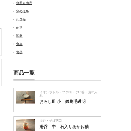
水回り商品
窯の仕事
記念品
配達
陶器
食事
食器
商品一覧
イオンボトル・フタ物・ぐい呑・薬味入
れ
おろし皿 小 鉄刷毛透明
湯呑・そば猪口
湯呑 中 石入りあかね釉