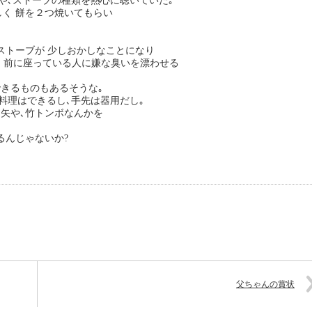
や､ストーブの種類を熱心に聴いていた｡
しく 餅を２つ焼いてもらい
ストーブが 少しおかしなことになり
ら 前に座っている人に嫌な臭いを漂わせる
できるものもあるそうな｡
料理はできるし､手先は器用だし｡
弓矢や､竹トンボなんかを
るんじゃないか?
父ちゃんの賞状