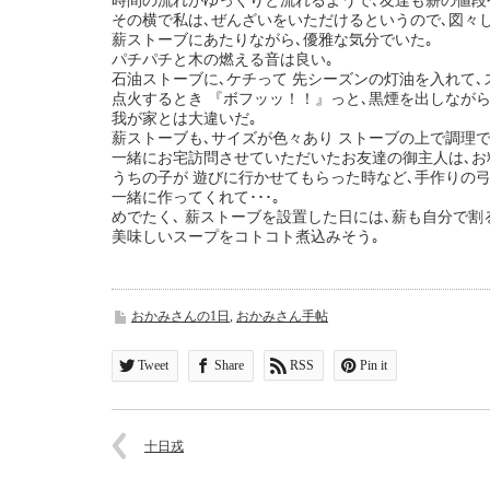
時間の流れがゆっくりと流れるようで､友達も薪の値段
その横で私は､ぜんざいをいただけるというので､図々
薪ストーブにあたりながら､優雅な気分でいた｡
パチパチと木の燃える音は良い｡
石油ストーブに､ケチって 先シーズンの灯油を入れて､
点火するとき 『ボフッッ！！』っと､黒煙を出しなが
我が家とは大違いだ｡
薪ストーブも､サイズが色々あり ストーブの上で調理
一緒にお宅訪問させていただいたお友達の御主人は､お
うちの子が 遊びに行かせてもらった時など､手作りの
一緒に作ってくれて･･･｡
めでたく､ 薪ストーブを設置した日には､薪も自分で割
美味しいスープをコトコト煮込みそう｡
おかみさんの1日
,
おかみさん手帖
Tweet
Share
RSS
Pin it
十日戎