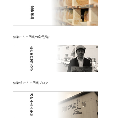
信楽庄左エ門窯の窯元探訪！！
信楽焼 庄左エ門窯ブログ