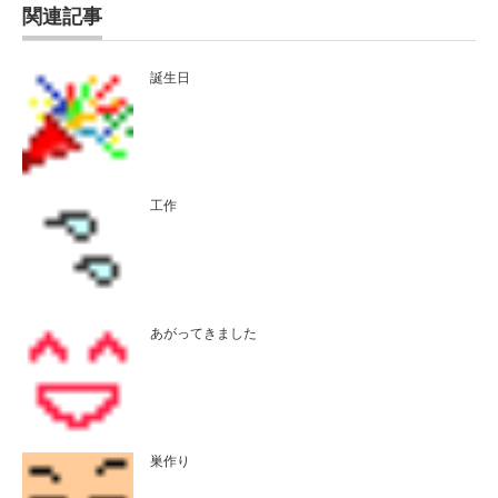
関連記事
誕生日
工作
あがってきました
巣作り