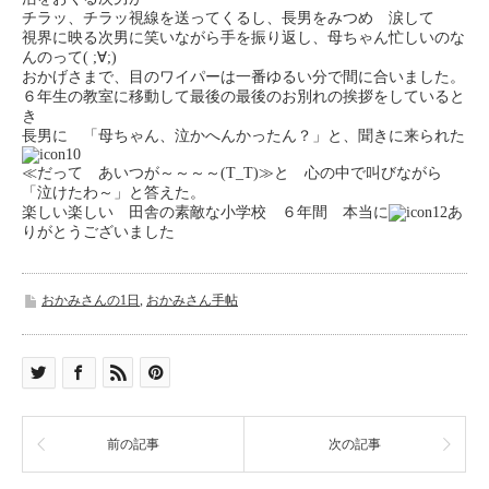
チラッ、チラッ視線を送ってくるし、長男をみつめ 涙して
視界に映る次男に笑いながら手を振り返し、母ちゃん忙しいのな
んのって( ;∀;)
おかげさまで、目のワイパーは一番ゆるい分で間に合いました。
６年生の教室に移動して最後の最後のお別れの挨拶をしていると
き
長男に 「母ちゃん、泣かへんかったん？」と、聞きに来られた
≪だって あいつが～～～～(T_T)≫と 心の中で叫びながら
「泣けたわ～」と答えた。
楽しい楽しい 田舎の素敵な小学校 ６年間 本当に
あ
りがとうございました
おかみさんの1日
,
おかみさん手帖
前の記事
次の記事