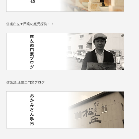
信楽庄左エ門窯の窯元探訪！！
信楽焼 庄左エ門窯ブログ