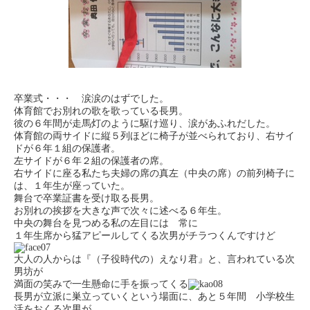
卒業式・・・ 涙涙のはずでした。
体育館でお別れの歌を歌っている長男。
彼の６年間が走馬灯のように駆け巡り、涙があふれだした。
体育館の両サイドに縦５列ほどに椅子が並べられており、右サイ
ドが６年１組の保護者。
左サイドが６年２組の保護者の席。
右サイドに座る私たち夫婦の席の真左（中央の席）の前列椅子に
は、１年生が座っていた。
舞台で卒業証書を受け取る長男。
お別れの挨拶を大きな声で次々に述べる６年生。
中央の舞台を見つめる私の左目には 常に
１年生席から猛アピールしてくる次男がチラつくんですけど
大人の人からは『（子役時代の）えなり君』と、言われている次
男坊が
満面の笑みで一生懸命に手を振ってくる
長男が立派に巣立っていくという場面に、あと５年間 小学校生
活をおくる次男が