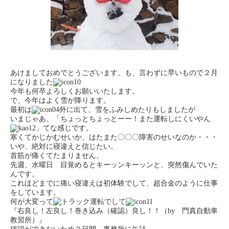
あけましておめでとうございます。も、言わずに早いもので２月
になりました
今年も何卒よろしくお願いいたします。
で、今年はよく雪が降ります。
最初は
外に出て、雪をふみしめたりもしましたが
いまじゃあ、「ちょっとちょっとーー！また運転しにくいやん
」てな感じです。
寒くてかじかむせいか、はたまた〇〇〇障害のせいなのか・・・
いや、絶対に寝違えと信じたい。
首筋が痛くてたまりません。
先週、水曜日 目覚めるとキーッンキーッンと、突然傷んでいた
んです。
これほどまでに痛い寝違えは初体験でして、超合金のように仕事
をしています。
何が大変って
運転でして
『右良し！左良し！巻き込み（確認）良し！！（by 門真自動車
教習所）』