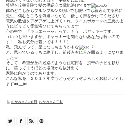
確認ができないため２日間 事務所に缶詰。
希望ヶ丘整骨院で髪の毛逆立つ電気浴びてます
体のどこもかもブルンブルン&脱いでも脱いでも着込んでる私に
先生、傷むところを気遣いながら 優しく声をかけてくださり
電気の数値をアゲアゲに上げてくれ、タイムボカーンの三悪のよ
うにビリビリ電気浴びせてもらってます！
心の中で 『ギョエ～～ッ』って、もう ボヤッキーです。
（いつも言いますが、ボヤッキーを知らないあなたは若いので
す！！私も気分は若いです！！！）
私、飛んでって、星になっちまうかもな
と、思っているうちに終了し、前後左右に首が回るようになりま
した☆
そして、希望が丘の迷路のような住宅街を 携帯のナビを頼り
に 笑ってまうほどの場所から抜け出て
家路に向かうのであります。
こんな私を、２０１７年度もどうぞどうぞよろしくお願いいたし
ますm(__)m
おかみさんの1日
,
おかみさん手帖