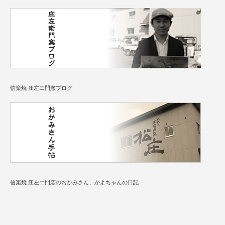
信楽焼 庄左エ門窯ブログ
信楽焼 庄左エ門窯のおかみさん、かよちゃんの日記